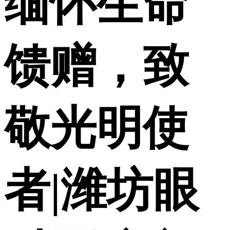
缅怀生命
馈赠，致
敬光明使
者|潍坊眼